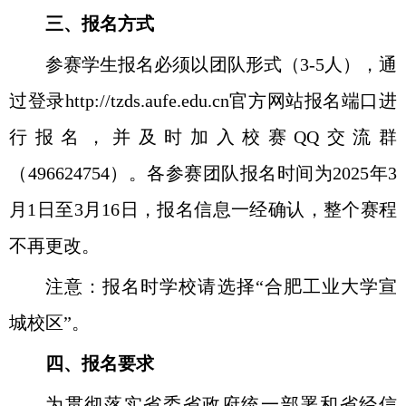
三、报名方式
参赛学生报名必须以团队形式（
3-5
人），通
过登录
http://tzds.aufe.edu.cn
官方网站报名端口进
行报名，并及时加入校赛
QQ
交流群
（
496624754
）。各参赛团队报名时间为
2025
年
3
月
1
日至
3
月
16
日，报名信息一经确认，整个赛程
不再更改。
注意：报名时学校请选择“合肥工业大学宣
城校区”。
四、报名要求
为贯彻落实省委省政府统一部署和省经信