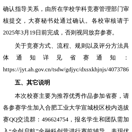
确认指导关系，由所在学校学科竞赛管理部门审
核提交，大赛秘书处通过确认。各校审核请于
2025
年
3
月
19
日前完成，否则视同放弃参赛。
关于竞赛方式、流程、规则以及评分方法具
体通知详见省赛通知：
https://jyt.ah.gov.cn/tsdw/gdjyc/dxsxkhjnjs/40737866
五、其它说明
本次校赛主要为推荐优秀作品参加省赛，请
各参赛学生加入合肥工业大学宣城校区校内选拔
赛
QQ
交流群：
496624754
，报名学生和团队需加
入“金创启航”金融科创营进行赛前辅导，表现优