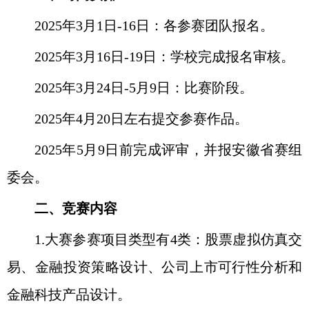
2025
年
3
月
1
日
-16
日：各参赛团队报名。
2025
年
3
月
16
日
-19
日：学校完成报名审核。
2025
年
3
月
24
日
-5
月
9
日：比赛阶段。
2025
年
4
月
20
日左右提交参赛作品。
2025
年
5
月
9
日前完成评审，并报安徽省赛组
委会。
二、竞赛内容
1.
大赛参赛项目类型有
4
类：股票虚拟仿真交
易、金融投资策略设计、公司上市可行性分析和
金融科技产品设计。