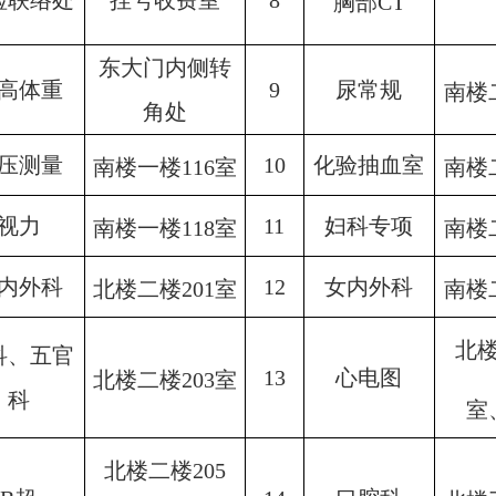
检联络处
挂号收费室
8
胸部
CT
东大门内侧转
高体重
9
尿常规
南楼
角处
压测量
10
化验抽血室
南楼一楼
116室
南楼
视力
11
妇科专项
南楼一楼
118室
南楼
内外科
12
女内外科
北楼二楼
201室
南楼
北
科、五官
13
心电图
北楼二楼
203室
科
室
北楼二楼
205