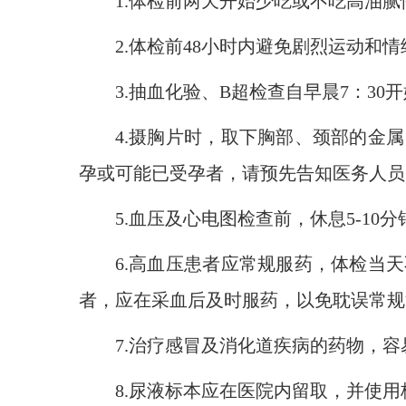
1.
体检前两天开始少吃或不吃高油腻
2.
体检前
48
小时内避免剧烈运动和情
3.
抽血化验、
B
超检查自早晨
7
：
30
开
4.
摄胸片时，取下胸部、颈部的金属
孕或可能已受孕者，请预先告知医务人员
5.
血压及心电图检查前，休息
5-10
分
6.
高血压患者应常规服药，体检当天
者，应在采血后及时服药，以免耽误常规
7.
治疗感冒及消化道疾病的药物，容
8.
尿液标本应在医院内留取，并使用