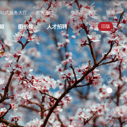
一站式服务大厅
教务系统
学生
教工
访客
箱
图书馆
人才招聘
旧版