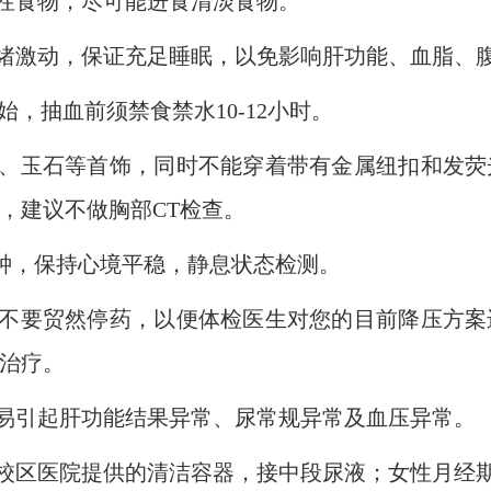
性食物，尽可能进食清淡食物。
绪激动，保证充足睡眠，以免影响肝功能、血脂、
始，抽血前须禁食禁水
10-12
小时。
、玉石等首饰，同时不能穿着带有金属纽扣和发荧
，建议不做胸部
CT
检查。
钟，保持心境平稳，静息状态检测。
不要贸然停药，以便体检医生对您的目前降压方案
治疗。
易引起肝功能结果异常、尿常规异常及血压异常。
校区医院提供的清洁容器，接中段尿液；女性月经