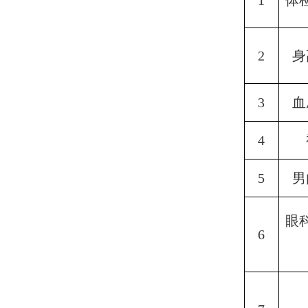
1
体
2
身
3
血
4
5
男
眼
6