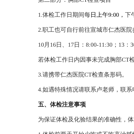
1.
体检工作日期间每
日上午
9:00
，
下
2.
职工也可自行前往宣城市仁杰医院
10
月
16
日、
17
日：
8:00-11:30
；
13
：
3
若体检工作日内因事未完成胸部
CT
3.
请携带仁杰医院
CT
检查条形码。
4.
如遇特殊情况请联系卢老师，联系
五、体检注意事项
为保证体检及化验结果的准确性，体