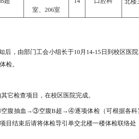
B超
14
口腔科
北楼
室
、
206室
知后，由部门工会小组长于
10
月
14-15
日到校区医院
体检。
的其它检查项目，在校区医院完成。
②空腹抽血→③空腹
B
超→④逐项体检（可根据各科
项目结束后请将体检导引单交北楼一楼体检联络处