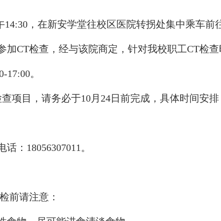
午
14:30
，在新安学堂往校区医院转拐处集中乘车前
参加
CT
检查，经与该院商定，针对我校职工
CT
检查
0-17:00
。
检查项目，请务必于
10
月
24
日前完成，具体时间安排
电话：
18056307011
。
检前请注意：